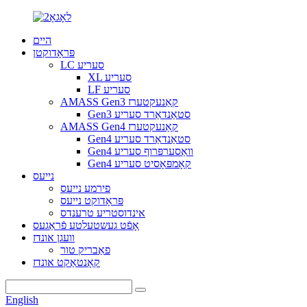
היים
פּראָדוקטן
LC סעריע
XL סעריע
LF סעריע
AMASS Gen3 קאַנעקטערז
Gen3 סטאַנדאַרד סעריע
AMASS Gen4 קאַנעקטערז
Gen4 סטאַנדאַרד סעריע
Gen4 וואַסערפּרוף סעריע
Gen4 קאָמפּאָסיט סעריע
נייעס
פירמע נייעס
פּראָדוקט נייעס
אינדוסטריע טרענדס
אָפֿט געשטעלטע פֿראַגעס
וועגן אונדז
פאַבריק טור
קאָנטאַקט אונדז
English