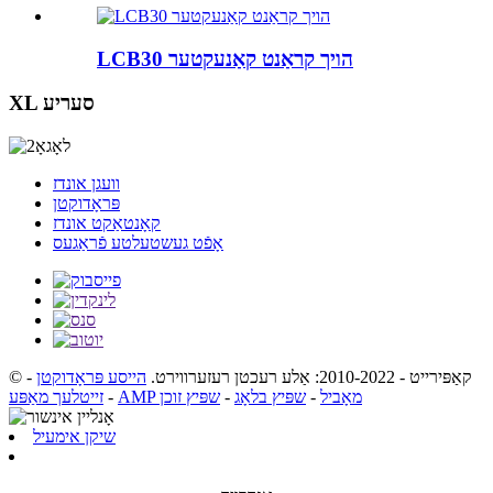
LCB30 הויך קראַנט קאַנעקטער
XL סעריע
וועגן אונדז
פּראָדוקטן
קאָנטאַקט אונדז
אָפֿט געשטעלטע פֿראַגעס
© קאַפּירייט - 2010-2022: אַלע רעכטן רעזערווירט.
הייסע פּראָדוקטן
-
AMP מאָביל
-
שפּיץ בלאָג
-
שפּיץ זוכן
-
זייטלעך מאַפּע
שיקן אימעיל