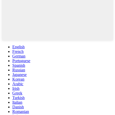
English
French
German
Portuguese
Spanish
Russian
Japanese
Korean
Arabic
Irish
Greek
Turkish
Italian
Danish
Romanian