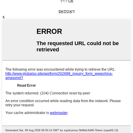
אַנדרויד
וואַטסאַפּ
x